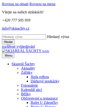
Rovnou na obsah
Rovnou na menu
Vítejte na našich stránkách!
+420 777 505 959
info@skisachty.cz
Hledaný výraz
Hledat
rozšířené vyhledávání
Menu
Skiareál Šachty
Aktuality
Zážitky
Jízda rolbou
Dárkové poukázky
Fotogalerie
Kalendář akcí
Běžky
Občerstvení a restaurace
Bufet U Zdeničky
Bistro U Zlatana