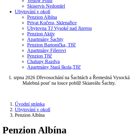
Yellow Point
Skiservis Nedomlel
Ubytování v okolí
Penzion Albína
Privat Kučera, Sklenařice
Ubytovna TJ Vysoké nad Jizerou
Penzion Aktiv
Apartmány Šachty
Penzion Bartonička, Tříč
Apartmány Fišerovi
Penzion Tříč
Chalupy Razdva
Apartmány Stará škola,Tříč
1. srpna 2026 Dřevosochání na Šachtách a Řemeslná Vysocká
Malebná pouť na louce poblíž Skiareálu Šachty.
Úvodní stránka
Ubytování v okolí
Penzion Albína
Penzion Albína