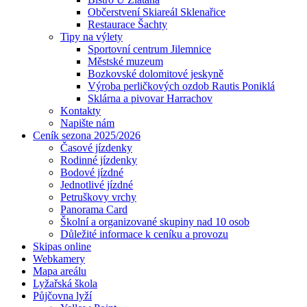
Občerstvení Skiareál Sklenařice
Restaurace Šachty
Tipy na výlety
Sportovní centrum Jilemnice
Městské muzeum
Bozkovské dolomitové jeskyně
Výroba perličkových ozdob Rautis Poniklá
Sklárna a pivovar Harrachov
Kontakty
Napište nám
Ceník sezona 2025/2026
Časové jízdenky
Rodinné jízdenky
Bodové jízdné
Jednotlivé jízdné
Petruškovy vrchy
Panorama Card
Školní a organizované skupiny nad 10 osob
Důležité informace k ceníku a provozu
Skipas online
Webkamery
Mapa areálu
Lyžařská škola
Půjčovna lyží