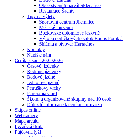
Občerstvení Skiareál Sklenařice
Restaurace Šachty
Tipy na výlety
Sportovní centrum Jilemnice
Městské muzeum
Bozkovské dolomitové jeskyně
Výroba perličkových ozdob Rautis Poniklá
Sklárna a pivovar Harrachov
Kontakty
Napište nám
Ceník sezona 2025/2026
Časové jízdenky
Rodinné jízdenky
Bodové jízdné
Jednotlivé jízdné
Petruškovy vrchy
Panorama Card
Školní a organizované skupiny nad 10 osob
Důležité informace k ceníku a provozu
Skipas online
Webkamery
Mapa areálu
Lyžařská škola
Půjčovna lyží