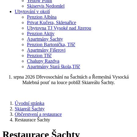
Yellow Point
Skiservis Nedomlel
Ubytování v okolí
Penzion Albína
Privat Kučera, Sklenařice
Ubytovna TJ Vysoké nad Jizerou
Penzion Aktiv
Apartmány Šachty
Penzion Bartonička, Tříč
Apartmány Fišerovi
Penzion Tříč
Chalupy Razdva
Apartmány Stará škola,Tříč
1. srpna 2026 Dřevosochání na Šachtách a Řemeslná Vysocká
Malebná pouť na louce poblíž Skiareálu Šachty.
Úvodní stránka
Skiareál Šachty
Občerstvení a restaurace
Restaurace Šachty
Restaurace Šachty