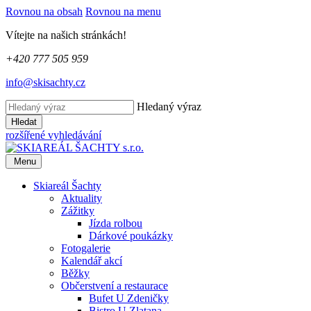
Rovnou na obsah
Rovnou na menu
Vítejte na našich stránkách!
+420 777 505 959
info@skisachty.cz
Hledaný výraz
Hledat
rozšířené vyhledávání
Menu
Skiareál Šachty
Aktuality
Zážitky
Jízda rolbou
Dárkové poukázky
Fotogalerie
Kalendář akcí
Běžky
Občerstvení a restaurace
Bufet U Zdeničky
Bistro U Zlatana