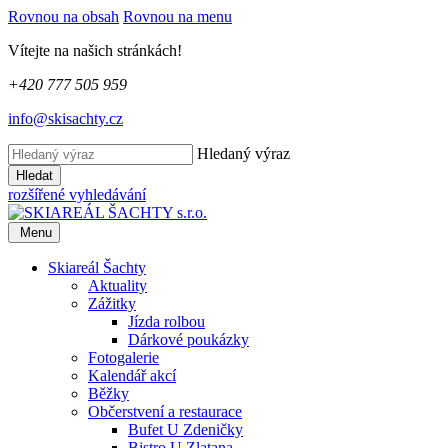
Rovnou na obsah
Rovnou na menu
Vítejte na našich stránkách!
+420 777 505 959
info@skisachty.cz
Hledaný výraz
Hledat
rozšířené vyhledávání
Menu
Skiareál Šachty
Aktuality
Zážitky
Jízda rolbou
Dárkové poukázky
Fotogalerie
Kalendář akcí
Běžky
Občerstvení a restaurace
Bufet U Zdeničky
Bistro U Zlatana