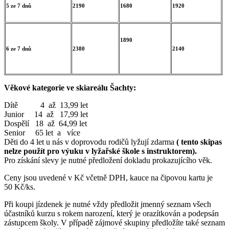
5 ze 7 dnů
2190
1680
1920
1890
6 ze 7 dnů
2380
2140
Věkové kategorie ve skiareálu Šachty:
Dítě 4 až 13,99 let
Junior 14 až 17,99 let
Dospělí 18 až 64,99 let
Senior 65 let a více
Děti do 4 let u nás v doprovodu rodičů lyžují zdarma
( tento skipas
nelze použít pro výuku v lyžařské škole s instruktorem).
Pro získání slevy je nutné předložení dokladu prokazujícího věk.
Ceny jsou uvedené v Kč včetně DPH, kauce na čipovou kartu je
50 Kč/ks.
Při koupi jízdenek je nutné vždy předložit jmenný seznam všech
účastníků kurzu s rokem narození, který je orazítkován a podepsán
zástupcem školy. V případě zájmové skupiny předložíte také seznam