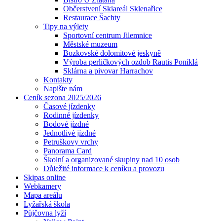
Občerstvení Skiareál Sklenařice
Restaurace Šachty
Tipy na výlety
Sportovní centrum Jilemnice
Městské muzeum
Bozkovské dolomitové jeskyně
Výroba perličkových ozdob Rautis Poniklá
Sklárna a pivovar Harrachov
Kontakty
Napište nám
Ceník sezona 2025/2026
Časové jízdenky
Rodinné jízdenky
Bodové jízdné
Jednotlivé jízdné
Petruškovy vrchy
Panorama Card
Školní a organizované skupiny nad 10 osob
Důležité informace k ceníku a provozu
Skipas online
Webkamery
Mapa areálu
Lyžařská škola
Půjčovna lyží