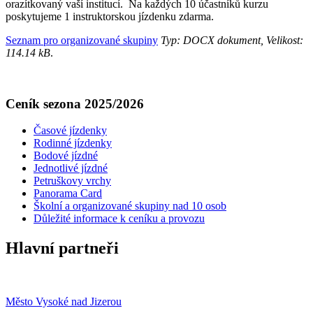
orazítkovaný vaší institucí. Na každých 10 účastníků kurzu
poskytujeme 1 instruktorskou jízdenku zdarma.
Seznam pro organizované skupiny
Typ: DOCX dokument, Velikost:
114.14 kB
.
Ceník sezona 2025/2026
Časové jízdenky
Rodinné jízdenky
Bodové jízdné
Jednotlivé jízdné
Petruškovy vrchy
Panorama Card
Školní a organizované skupiny nad 10 osob
Důležité informace k ceníku a provozu
Hlavní partneři
Město Vysoké nad Jizerou