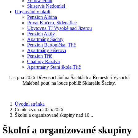
Yellow Point
Skiservis Nedomlel
Ubytování v okolí
Penzion Albína
Privat Kučera, Sklenařice
Ubytovna TJ Vysoké nad Jizerou
Penzion Aktiv
Apartmány Šachty
Penzion Bartonička, Tříč
Apartmány Fišerovi
Penzion Tříč
Chalupy Razdva
Apartmány Stará škola,Tříč
1. srpna 2026 Dřevosochání na Šachtách a Řemeslná Vysocká
Malebná pouť na louce poblíž Skiareálu Šachty.
Úvodní stránka
Ceník sezona 2025/2026
Školní a organizované skupiny nad 10...
Školní a organizované skupiny