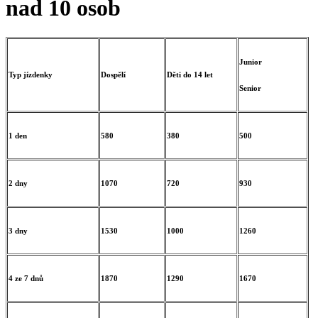
nad 10 osob
Junior
Typ jízdenky
Dospělí
Děti do 14 let
Senior
1 den
580
380
500
2 dny
1070
720
930
3 dny
1530
1000
1260
4 ze 7 dnů
1870
1290
1670