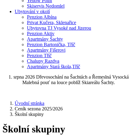
Yellow Point
Skiservis Nedomlel
Ubytování v okolí
Penzion Albína
Privat Kučera, Sklenařice
Ubytovna TJ Vysoké nad Jizerou
Penzion Aktiv
Apartmány Šachty
Penzion Bartonička, Tříč
Apartmány Fišerovi
Penzion Tříč
Chalupy Razdva
Apartmány Stará škola,Tříč
1. srpna 2026 Dřevosochání na Šachtách a Řemeslná Vysocká
Malebná pouť na louce poblíž Skiareálu Šachty.
Úvodní stránka
Ceník sezona 2025/2026
Školní skupiny
Školní skupiny