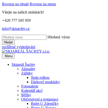
Rovnou na obsah
Rovnou na menu
Vítejte na našich stránkách!
+420 777 505 959
info@skisachty.cz
Hledaný výraz
Hledat
rozšířené vyhledávání
Menu
Skiareál Šachty
Aktuality
Zážitky
Jízda rolbou
Dárkové poukázky
Fotogalerie
Kalendář akcí
Běžky
Občerstvení a restaurace
Bufet U Zdeničky
Bistro U Zlatana