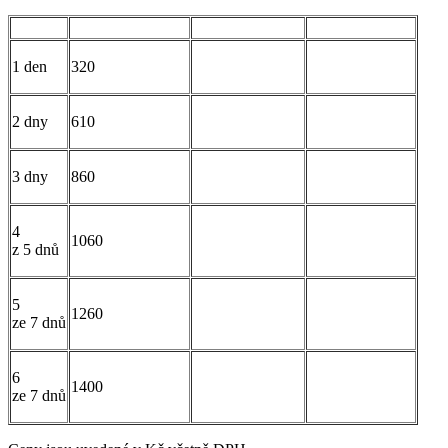
1 den
320
2 dny
610
3 dny
860
4
1060
z 5 dnů
5
1260
ze 7 dnů
6
1400
ze 7 dnů