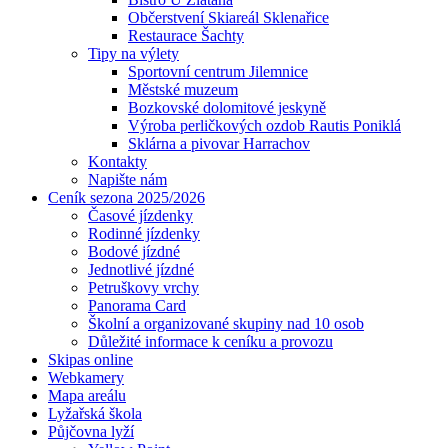
Občerstvení Skiareál Sklenařice
Restaurace Šachty
Tipy na výlety
Sportovní centrum Jilemnice
Městské muzeum
Bozkovské dolomitové jeskyně
Výroba perličkových ozdob Rautis Poniklá
Sklárna a pivovar Harrachov
Kontakty
Napište nám
Ceník sezona 2025/2026
Časové jízdenky
Rodinné jízdenky
Bodové jízdné
Jednotlivé jízdné
Petruškovy vrchy
Panorama Card
Školní a organizované skupiny nad 10 osob
Důležité informace k ceníku a provozu
Skipas online
Webkamery
Mapa areálu
Lyžařská škola
Půjčovna lyží