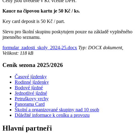
Ceny jsou uvedené v Kč včetně DPH.
Kauce na čipovou kartu je 50 Kč / ks.
Key card deposit is 50 Kč / part.
Slevu pro školní skupinu poskytujem pouze na základě vyplněného
jmenného seznamu.
formular_zadosti_skoly_2024-25.docx
Typ: DOCX dokument,
Velikost: 118 kB
Ceník sezona 2025/2026
Časové jízdenky
Rodinné jízdenky
Bodové jízdné
Jednotlivé jízdné
Petruškovy vrchy
Panorama Card
Školní a organizované skupiny nad 10 osob
Důležité informace k ceníku a provozu
Hlavní partneři